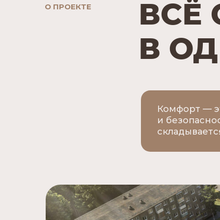
ВСЁ
О ПРОЕКТЕ
В О
Комфорт — э
и безопасно
складываетс