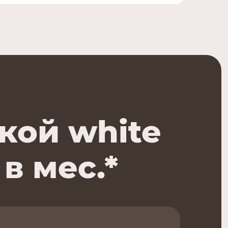
кой white
 в мес.*