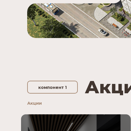
Акц
компонент 1
Акции