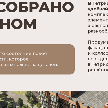
 СОБРАНО
В Тетри
удобной
комплек
ДНОМ
элемент
а распо
разнооб
Продума
фасад, 
и колясо
то состояние покоя
по отде
сти, которое
в Тетри
я из множества деталей.
решённо