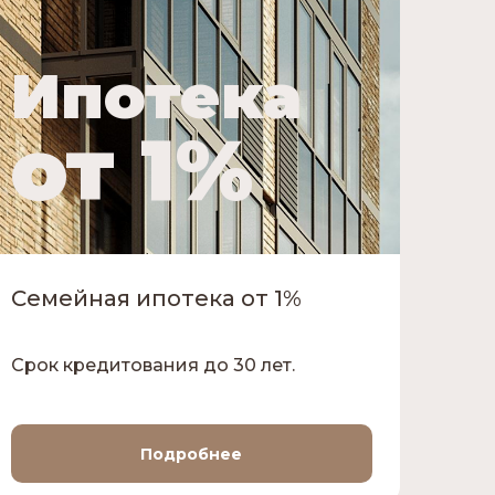
Ипотека
И
от 1%
Семейная ипотека от 1%
Ип
со
Срок кредитования до 30 лет.
Сро
Подробнее