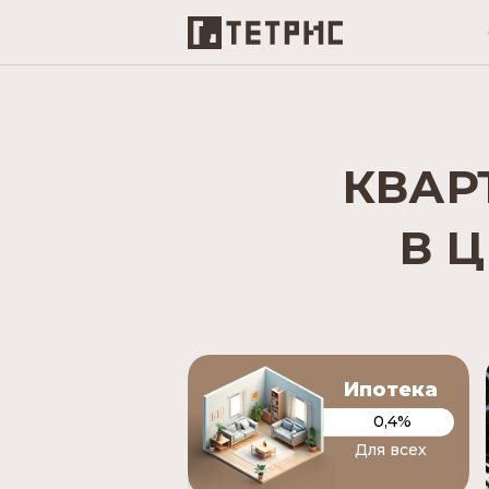
КВАР
В 
Ипотека
0,4%
Для всех